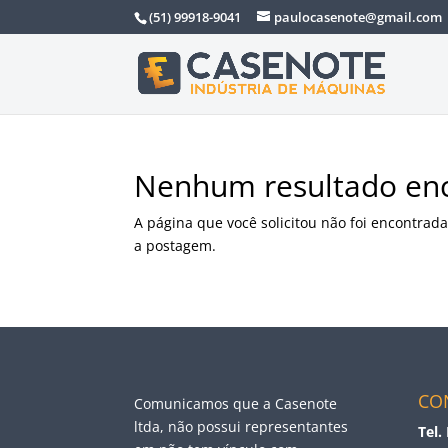
(51) 99918-9041
paulocasenote@gmail.com
Nenhum resultado en
A página que você solicitou não foi encontrada
a postagem.
CO
Comunicamos que a Casenote
ltda, não possui representantes
Tel.