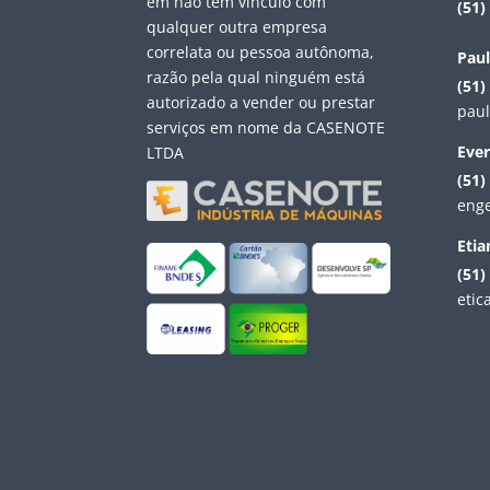
em não tem vínculo com
(51)
qualquer outra empresa
correlata ou pessoa autônoma,
Pau
razão pela qual ninguém está
(51)
autorizado a vender ou prestar
pau
serviços em nome da CASENOTE
Eve
LTDA
(51
eng
Etia
(51
eti