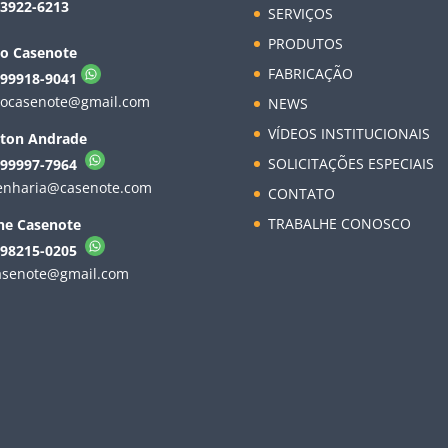
 3922-6213
SERVIÇOS
PRODUTOS
lo Casenote
FABRICAÇÃO
 99918-9041
locasenote@gmail.com
NEWS
VÍDEOS INSTITUCIONAIS
rton Andrade
SOLICITAÇÕES ESPECIAIS
) 99997-7964
enharia@casenote.com
CONTATO
TRABALHE CONOSCO
ne Casenote
) 98215-0205
casenote@gmail.com